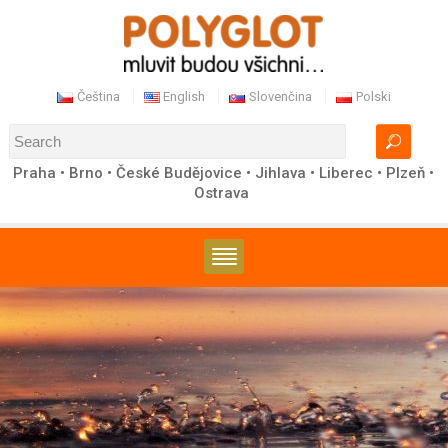
Čeština
English
Slovenčina
Polski
Praha • Brno • České Budějovice • Jihlava • Liberec • Plzeň •
Ostrava