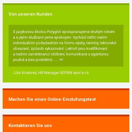
Von unseren Kunden
S jazykovou školou Polyglot spolupracujeme druhým rokem
a s jejími službami jsme spokojeni. Vychází vstříc našim
individuálním požadavkům na formu výuky, termíny, lektorské
obsazení, způsob vykazování. Lektoři jsou kvalifikovaní
a našimi zaměstnanci oblíbení, komunikace s agenturou
pružná a bez problémů.
.....
Lída Vrzalová,
HR Manager SEFIRA spol.s r.o.
Machen Sie einen Online-Einstufungstest
Kontaktieren Sie uns