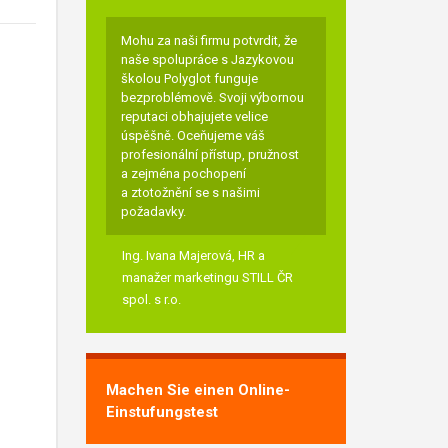
Mohu za naši firmu potvrdit, že
naše spolupráce s Jazykovou
školou Polyglot funguje
bezproblémově. Svoji výbornou
reputaci obhajujete velice
úspěšně. Oceňujeme váš
profesionální přístup, pružnost
a zejména pochopení
a ztotožnění se s našimi
požadavky.
Ing. Ivana Majerová,
HR a
manažer marketingu STILL ČR
spol. s r.o.
Machen Sie einen Online-
Einstufungstest