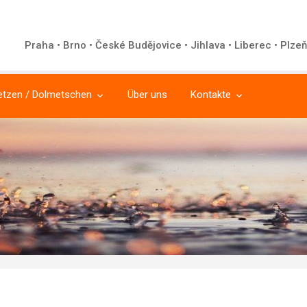
Praha • Brno • České Budějovice • Jihlava • Liberec • Plzeň
etzen / Dolmetschen
Über uns
Kontakte