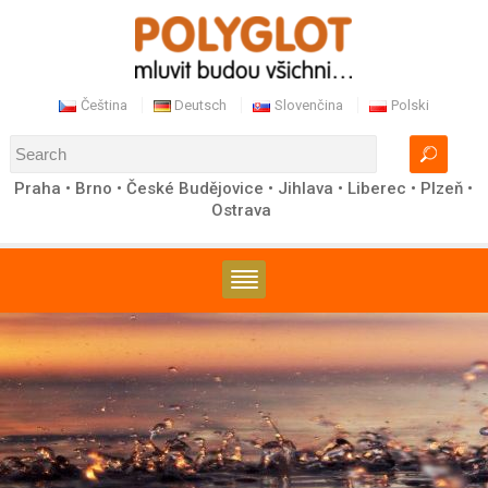
Čeština
Deutsch
Slovenčina
Polski
Praha • Brno • České Budějovice • Jihlava • Liberec • Plzeň •
Ostrava