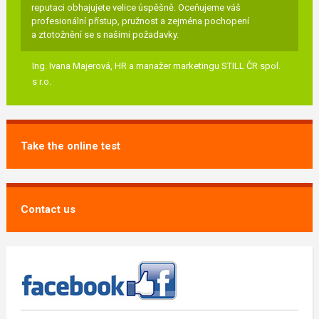
reputaci obhajujete velice úspěšně. Oceňujeme váš
profesionální přístup, pružnost a zejména pochopení
a ztotožnění se s našimi požadavky.
Ing. Ivana Majerová,
HR a manažer marketingu STILL ČR spol.
s r.o.
Take the online test
Contact us