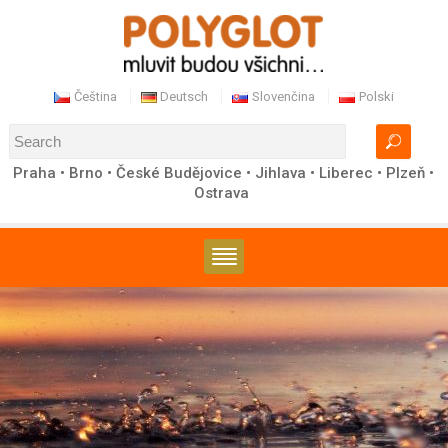
Čeština
Deutsch
Slovenčina
Polski
Praha • Brno • České Budějovice • Jihlava • Liberec • Plzeň •
Ostrava