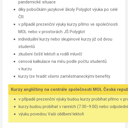
pandemické situace
díky pobočkám jazykové školy Polyglot výuka po celé
ČR
v případě prezenční výuky kurzy přímo ve společnosti
MOL nebo v prostorách JŠ Polyglot
individuální kurzy nebo skupinové kurzy již od dvou
studentů
zkušení čeští lektoři a rodilí mluvčí
cenová kalkulace na míru podle počtu studentů
v kurzu
kurzy lze hradit všemi zaměstnaneckými benefity
Kurzy angličtiny na centrále společnosti MOL Česká republi
v případě prezenční výuky budou kurzy probíhat přímo v p
kurzy budou probíhat v ranních (7.30–9.00) nebo odpoledn
výuku povedou Vaši oblíbení lektoři