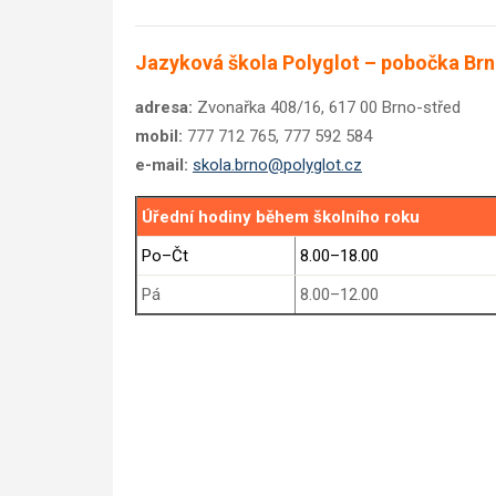
Jazyková škola Polyglot – pobočka Br
adresa:
Zvonařka 408/16, 617 00 Brno-střed
mobil:
777 712 765, 777 592 584
e-mail:
skola.brno@polyglot.cz
Úřední hodiny během školního roku
Po–Čt
8.00–18.00
Pá
8.00–12.00