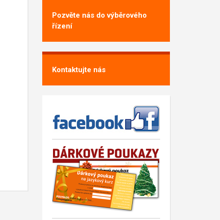
Pozvěte nás do výběrového
řízení
Kontaktujte nás