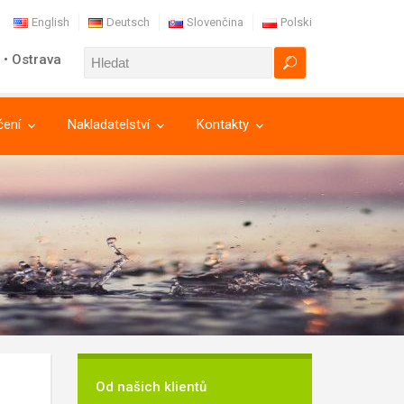
English
Deutsch
Slovenčina
Polski
 • Ostrava
čení
Nakladatelství
Kontakty
Od našich klientů