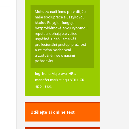
Mohu za naši firmu potvrdit, že
naše spolupráce s Jazykovou
školou Polyglot funguje
bezproblémově. Svoji výbornou
reputaci obhajujete velice
úspěšně. Oceňujeme váš
profesionální přístup, pružnost
a zejména pochopení
a ztotožnění se s našimi
požadavky.
Ing. Ivana Majerová,
HR a
manažer marketingu STILL ČR
spol. s r.o.
Udělejte si online test