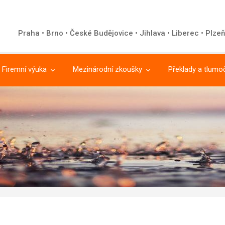
Praha • Brno • České Budějovice • Jihlava • Liberec • Plzeň
Firemní výuka
Mezinárodní zkoušky
Překlady a tlumo