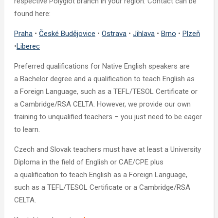
respective Polyglot branch in your region. Contact can be
found here:
Praha
•
České Budějovice
•
Ostrava
•
Jihlava
•
Brno
•
Plzeň
•
Liberec
Preferred qualifications for Native English speakers are
a Bachelor degree and a qualification to teach English as
a Foreign Language, such as a TEFL/TESOL Certificate or
a Cambridge/RSA CELTA. However, we provide our own
training to unqualified teachers – you just need to be eager
to learn.
Czech and Slovak teachers must have at least a University
Diploma in the field of English or CAE/CPE plus
a qualification to teach English as a Foreign Language,
such as a TEFL/TESOL Certificate or a Cambridge/RSA
CELTA.