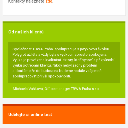
Kontakty naleznete
zde
.
Od našich klientů
Společnost TBWA Praha spolupracuje s jazykovou školou
Polyglot už léta a vždy byla s vyukou naprosto spokojena.
Vyuka je provázena kvalitnimi lektory, kteří vyhoví a přizpůsobí
výuku potřebám klientu. Nikdy nebyl žádný problém
a doufáme že do budoucna budeme nadále vzájemně
spolupracovat při vší spokojenosti.
Michaela Vašková,
Office manager TBWA Praha s.r.o.
Udělejte si online test