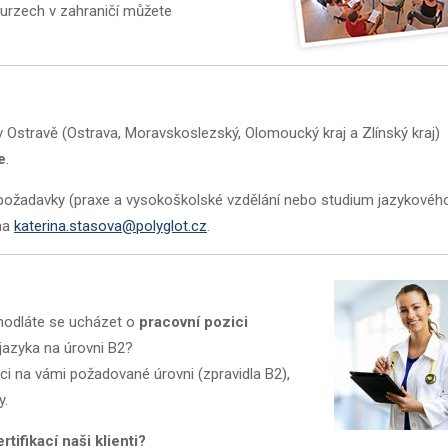
 kurzech v zahraničí můžete
v Ostravě (Ostrava, Moravskoslezský, Olomoucký kraj a Zlínský kraj)
e
.
ní požadavky (praxe a vysokoškolské vzdělání nebo studium jazykovéh
 na
katerina.stasova@polyglot.cz
.
 hodláte se ucházet o
pracovní pozici
jazyka na úrovni B2?
aci na vámi požadované úrovni (zpravidla B2),
y.
tifikací naši klienti?