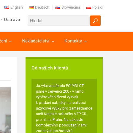
English
Deutsch
Slovenčina
Polski
 • Ostrava
čení
Nakladatelství
Kontakty
Od našich klientů
Jazykovou školu POLYGLOT
jsme v červenci 2007 v rámci
výběrového řízení vyzvali
k podání nabídky na realizaci
jazykové výuky pro zaměstnance
naší Krajské pobočky VZP ČR
pro hl. m. Prahu. Na základě
komplexního posouzení námi
zadaných požadavků