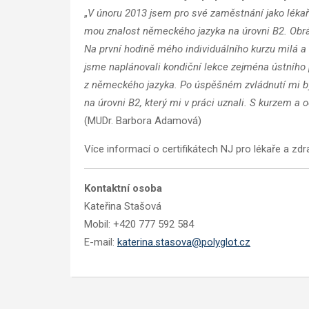
„
V únoru 2013 jsem pro své zaměstnání jako lékař
mou znalost německého jazyka na úrovni B2. Obráti
Na první hodině mého individuálního kurzu milá a k
jsme naplánovali kondiční lekce zejména ústního
z německého jazyka.
Po úspěšném zvládnutí mi by
na úrovni B2, který mi v práci uznali. S kurzem 
(MUDr. Barbora Adamová)
Více informací o certifikátech NJ pro lékaře a zd
Kontaktní osoba
Kateřina Stašová
Mobil: +420 777 592 584
E-mail:
katerina.stasova@polyglot.cz