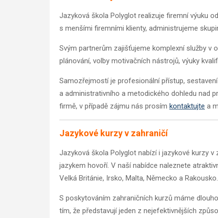
Jazyková škola Polyglot realizuje firemní výuku o
s menšími firemními klienty, administrujeme skupino
Svým partnerům zajišťujeme komplexní služby v ob
plánování, volby motivačních nástrojů, výuky kvali
Samozřejmostí je profesionální přístup, sestavení
a administrativního a metodického dohledu nad pro
firmě, v případě zájmu nás prosím
kontaktujte
a m
Jazykové kurzy v zahraničí
Jazyková škola Polyglot nabízí i jazykové kurzy v
jazykem hovoří. V naší nabídce naleznete atraktivní
Velká Británie, Irsko, Malta, Německo a Rakousko.
S poskytováním zahraničních kurzů máme dlouhole
tím, že představují jeden z nejefektivnějších způso