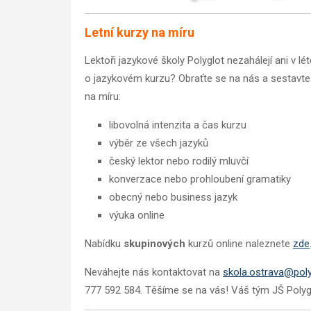
Letní kurzy na míru
Lektoři jazykové školy Polyglot nezahálejí ani v lé
o jazykovém kurzu? Obraťte se na nás a sestavte 
na míru:
libovolná intenzita a čas kurzu
výběr ze všech jazyků
český lektor nebo rodilý mluvčí
konverzace nebo prohloubení gramatiky
obecný nebo business jazyk
výuka online
Nabídku
skupinových
kurzů online naleznete
zde
Neváhejte nás kontaktovat na
skola.ostrava@poly
777 592 584. Těšíme se na vás! Váš tým JŠ Polyg