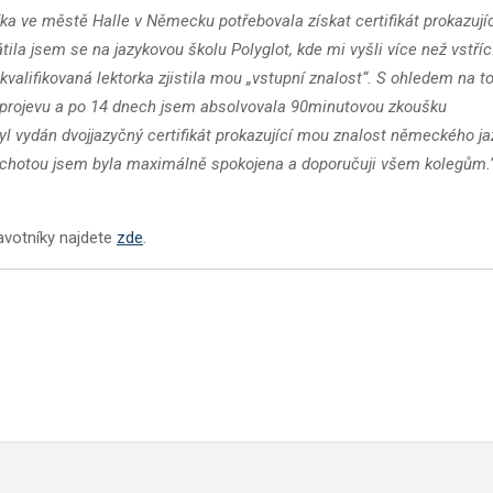
ka ve městě Halle v Německu potřebovala získat certifikát prokazují
la jsem se na jazykovou školu Polyglot, kde mi vyšli více než vstříc
valifikovaná lektorka zjistila mou „vstupní znalost“. S ohledem na t
 projevu a po 14 dnech jsem absolvovala 90minutovou zkoušku
l vydán dvojjazyčný certifikát prokazující mou znalost německého ja
a ochotou jsem byla maximálně spokojena a doporučuji všem kolegům.
ravotníky najdete
zde
.