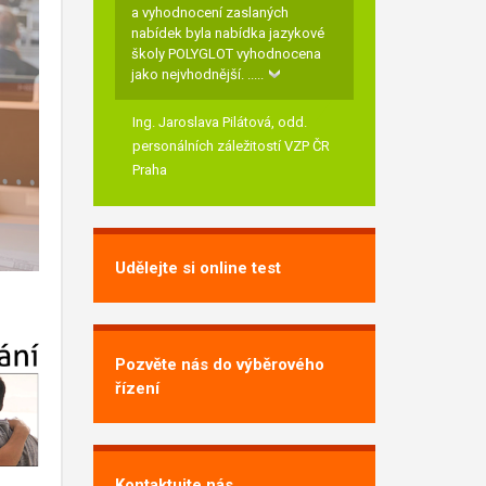
a vyhodnocení zaslaných
nabídek byla nabídka jazykové
školy POLYGLOT vyhodnocena
jako nejvhodnější.
.....
Ing. Jaroslava Pilátová,
odd.
personálních záležitostí VZP ČR
Praha
Udělejte si online test
Pozvěte nás do výběrového
řízení
Kontaktujte nás