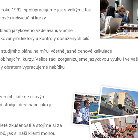
d roku 1992: spolupracujeme jak s velkými, tak
vé i individuální kurzy.
lasti jazykového vzdělávání, včetně
fikovanými lektory a kontroly dosažených cílů.
 studijního plánu na míru, včetně jasné cenové kalkulace
bíhajícími kurzy. Velice rádi zorganizujeme jazykovou výuku i ve vaš
y obratem vypracujeme nabídku.
 zemích, kde se cílovým
 studijní destinace jako je
té zkušenosti a stojíme si za
bů, jak si naši klienti mohou