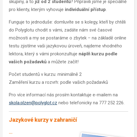
skupiny, a to
již od 2 studentů
? Připravili jsme je speciálně
pro klienty, kterým vyhovuje
individuální přístup
.
Funguje to jednoduše: domluvíte se s kolegy, kteří by chtěli
do Polyglotu chodit s vámi, zadáte nám své časové
možnosti a my se postaráme o zbytek – na základě online
testu zjistíme vaši jazykovou úroveň, najdeme vhodného
lektora, který s vámi prokonzultuje
náplň kurzu podle
vašich požadavků
a můžete začít!
Počet studentů v kurzu: minimálně 2
Zaměření kurzu a rozvrh: podle vašich požadavků
Pro více informací nás prosím kontaktuje e-mailem na
skola.plzen@polyglot.cz
nebo telefonicky na 777 252 226.
Jazykové kurzy v zahraničí
…