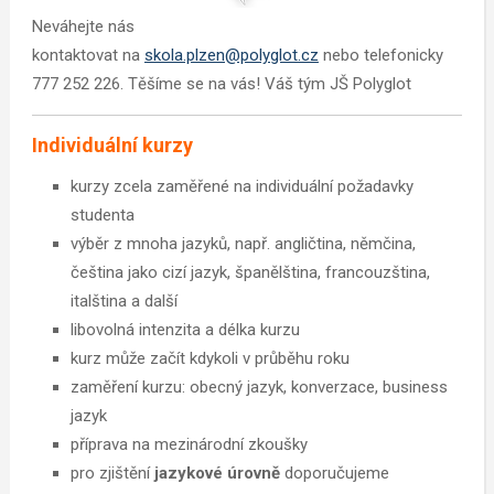
Neváhejte nás
kontaktovat na
skola.plzen@polyglot.cz
nebo telefonicky
777 252 226. Těšíme se na vás! Váš tým JŠ Polyglot
Individuální kurzy
kurzy zcela zaměřené na individuální požadavky
studenta
výběr z mnoha jazyků, např. angličtina, němčina,
čeština jako cizí jazyk, španělština, francouzština,
italština a další
libovolná intenzita a délka kurzu
kurz může začít kdykoli v průběhu roku
zaměření kurzu: obecný jazyk, konverzace, business
jazyk
příprava na mezinárodní zkoušky
pro zjištění
jazykové úrovně
doporučujeme