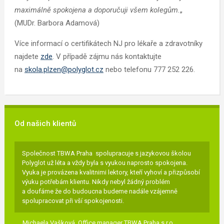
maximálně spokojena a doporučuji všem kolegům.
„
(MUDr. Barbora Adamová)
Více informací o certifikátech NJ pro lékaře a zdravotníky
najdete
zde
. V případě zájmu nás kontaktujte
na
skola.plzen@polyglot.cz
nebo telefonu 777 252 226.
Od našich klientů
Společnost TBWA Praha spolupracuje s jazykovou školou
Polyglot už léta a vždy byla s vyukou naprosto spokojena.
Vyuka je provázena kvalitnimi lektory, kteří vyhoví a přizpůsobí
výuku potřebám klientu. Nikdy nebyl žádný problém
a doufáme že do budoucna budeme nadále vzájemně
spolupracovat při vší spokojenosti.
Michaela Vašková,
Office manager TBWA Praha s.r.o.