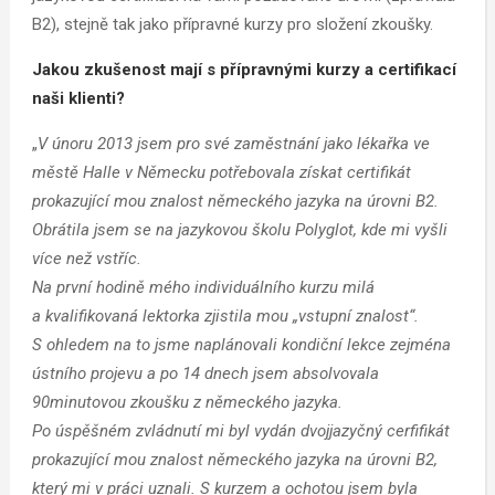
B2), stejně tak jako přípravné kurzy pro složení zkoušky.
Jakou zkušenost mají s přípravnými kurzy a certifikací
naši klienti?
„
V únoru 2013 jsem pro své zaměstnání jako lékařka ve
městě Halle v Německu potřebovala získat certifikát
prokazující mou znalost německého jazyka na úrovni B2.
Obrátila jsem se na jazykovou školu Polyglot, kde mi vyšli
více než vstříc.
Na první hodině mého individuálního kurzu milá
a kvalifikovaná lektorka zjistila mou „vstupní znalost“.
S ohledem na to jsme naplánovali kondiční lekce zejména
ústního projevu a po 14 dnech jsem absolvovala
90minutovou zkoušku z německého jazyka.
Po úspěšném zvládnutí mi byl vydán dvojjazyčný cerfifikát
prokazující mou znalost německého jazyka na úrovni B2,
který mi v práci uznali. S kurzem a ochotou jsem byla