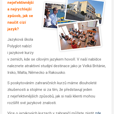
nejefektivnější
a nejrychlejší
způsob, jak se
naučit cizí
jazyk?
Jazyková škola
Polyglot nabízí
i jazykové kurzy
v zemích, kde se cílovým jazykem hovoří. V naší nabídce
naleznete atraktivní studijní destinace jako je Velká Británie,
Irsko, Malta, Německo a Rakousko.
S poskytováním zahraničních kurzů máme dlouholeté
zkušenosti a stojíme si za tím, že představují jeden
z nejefektivnějších způsobů, jak si naši klienti mohou
rozšířit své jazykové znalosti.
Více o jazykových kurzech v zahraničí můžete zjistit
zde
.