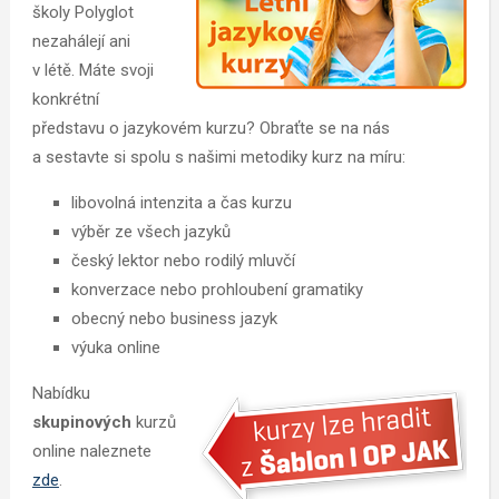
školy Polyglot
nezahálejí ani
v létě. Máte svoji
konkrétní
představu o jazykovém kurzu? Obraťte se na nás
a sestavte si spolu s našimi metodiky kurz na míru:
libovolná intenzita a čas kurzu
výběr ze všech jazyků
český lektor nebo rodilý mluvčí
konverzace nebo prohloubení gramatiky
obecný nebo business jazyk
výuka online
Nabídku
skupinových
kurzů
online naleznete
zde
.