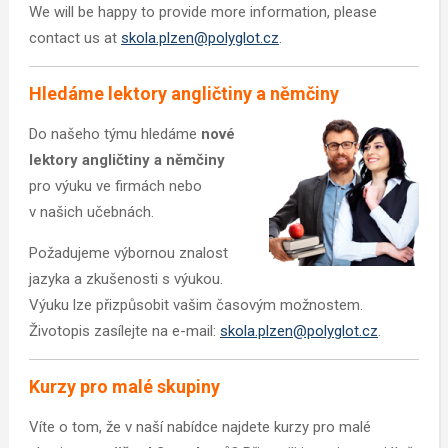
We will be happy to provide more information, please
contact us at
skola.plzen@polyglot.cz
.
Hledáme lektory angličtiny a němčiny
Do našeho týmu hledáme
nové
lektory angličtiny a němčiny
pro výuku ve firmách nebo
v našich učebnách.
Požadujeme výbornou znalost
jazyka a zkušenosti s výukou.
Výuku lze přizpůsobit vašim časovým možnostem.
Životopis zasílejte na e-mail:
skola.plzen@polyglot.cz
.
Kurzy pro malé skupiny
Víte o tom, že v naší nabídce najdete kurzy pro malé